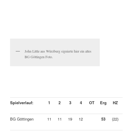
John Little aus Würzburg signierte hier ein altes
BG Göttingen Foto.
Spielverlauf:
1
2
3
4
OT
Erg
HZ
BG Göttingen
11
11
19
12
53
(22)