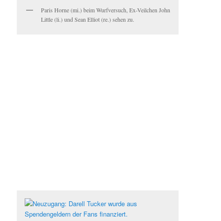
Paris Horne (mi.) beim Wurfversuch, Ex-Veilchen John
Little (li.) und Sean Elliot (re.) sehen zu.