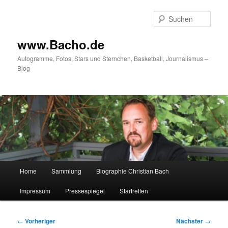
Zum
primären
Such
Inhalt
springen
www.Bacho.de
Autogramme, Fotos, Stars und Sternchen, Basketball, Journalismus –
Blog
Hauptmenü
Home
Sammlung
Biographie Christian Bach
Impressum
Pressespiegel
Startreffen
Beitragsnavigation
←
Vorheriger
Nächster
→