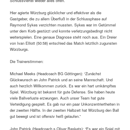
Schlussviertel wieder alles offen.
Hier agierte Würzburg glücklicher und effektiver als die
Gastgeber, die zu allem Überfluß in der Schlussphase auf
Raymond Sykes verzichten mussten. Sykes war im Getümmel
unter dem Korb gestürzt und konnte verletzungsbedingt nicht
weiterspielen. Eine genaue Diagnose steht noch aus. Ein Dreier
von Ivan Elliott (50:58) entschied das Match letztlich zugunsten
Würzburgs.
Die Trainerstimmen:
Michael Meeks (Headcoach BG Göttingen): “Zunächst
Glückwunsch an John Patrick und an seine Mannschaft. Und
auch herzlich Willkommen zurück. Es war ein hart umkämpftes
Spiel. Würzburg ist bekannt für gute Defense. Sie haben heute
viele Ballverluste erzwungen. Auch unser Team hat gute
Verteidigung gespielt. Es gab nur ein paar Unkonzentriertheiten in
der zweiten Hälfte. In der zweiten Halbzeit hat Würzburg den Ball
gut bewegt und ist offensiv heiß gelaufen.”
John Patrick (Headcoach s.Oliver Baskets): “Es war ein Spiel mit