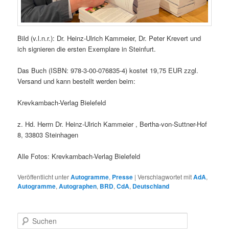
Bild (v.l.n.r.): Dr. Heinz-Ulrich Kammeier, Dr. Peter Krevert und
ich signieren die ersten Exemplare in Steinfurt.
Das Buch (ISBN: 978-3-00-076835-4) kostet 19,75 EUR zzgl.
Versand und kann bestellt werden beim:
Krevkambach-Verlag Bielefeld
z. Hd. Herrn Dr. Heinz-Ulrich Kammeier , Bertha-von-Suttner-Hof
8, 33803 Steinhagen
Alle Fotos: Krevkambach-Verlag Bielefeld
Veröffentlicht unter
Autogramme
,
Presse
|
Verschlagwortet mit
AdA
,
Autogramme
,
Autographen
,
BRD
,
CdA
,
Deutschland
S
u